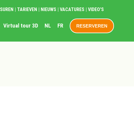
GSUREN
|
TARIEVEN
|
NIEUWS
|
VACATURES
|
VIDEO'S
Virtual tour 3D
NL
FR
RESERVEREN